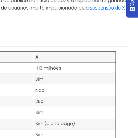
to ao público no início de 2024 e rapidamente ganhou
 de usuários, muito impulsionado pela
suspensão do X
X
415 milhões
Sim
Não
280
Sim
Sim (plano pago)
Sim