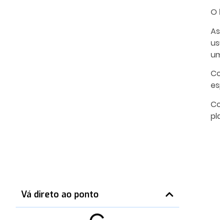
O
As
us
um
Co
es
Co
pl
Vá direto ao ponto