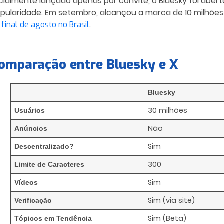
icialmente lançado apenas por convite, o Bluesky foi aber
pularidade. Em setembro, alcançou a marca de 10 milhões
.
 final de agosto no Brasil
omparação entre Bluesky e X
Bluesky
30 milhões
Usuários
Não
Anúncios
Sim
Descentralizado?
300
Limite de Caracteres
Sim
Vídeos
Sim (via site)
Verificação
Sim (Beta)
Tópicos em Tendência