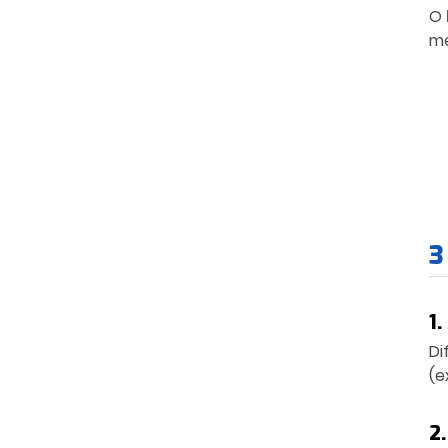
O
me
3
1
Di
(e
2