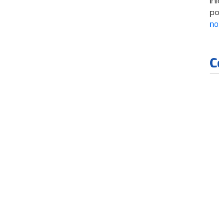
In
po
no
C