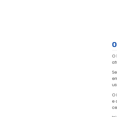
O
O
at
Se
em
us
O 
e 
ce