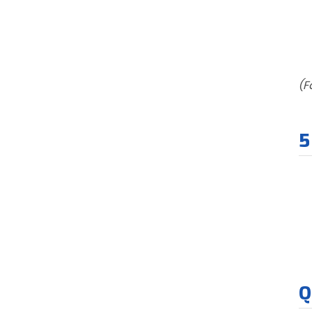
(F
5
Q