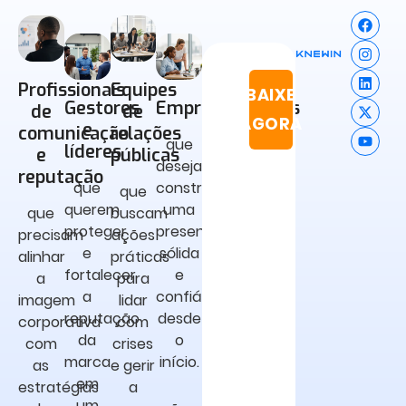
Profissionais
Equipes
BAIXE
Gestores
Empreendedores
de
de
AGORA
e
comunicação
relações
que
líderes
e
públicas
desejam
reputação
que
construir
que
querem
uma
que
buscam
proteger
presença
precisam
ações
e
sólida
alinhar
práticas
fortalecer
e
a
para
a
confiável
imagem
lidar
reputação
desde
corporativa
com
da
o
com
crises
marca
início.
as
e gerir
em
estratégias
a
um