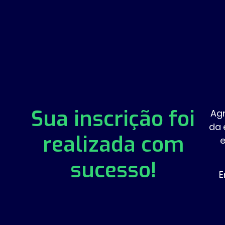
Sua inscrição foi
Ag
da 
realizada com
e
sucesso!
E