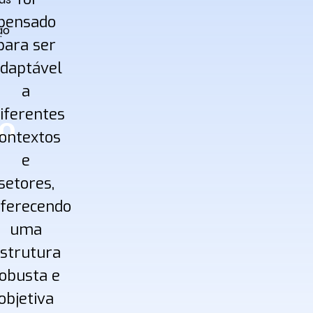
pensado
ão
.
para ser
daptável
a
iferentes
ão
ontextos
e
setores,
ferecendo
uma
strutura
obusta e
objetiva