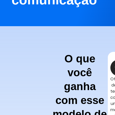
O que
você
Ot
ganha
d
t
com esse
c
u
m
modelo de