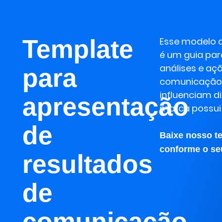
Template
Esse modelo 
é um guia par
análises e aç
para
comunicação 
influenciam 
apresentação
marca possui
de
Baixe nosso t
conforme o seu
resultados
de
comunicação