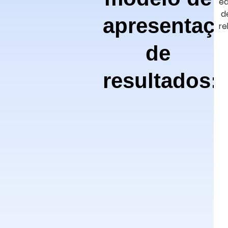
ed
d
apresentaç
re
de
resultados: