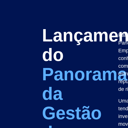
Lançamen
Part
Pan
do
Empr
conh
com
Panorama
estr
rep
da
de r
Uma
Gestão
tend
inve
mov