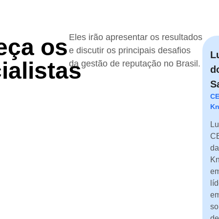
Eles irão apresentar os resultados
eça os
e discutir os principais desafios
L
ialistas
da gestão de reputação no Brasil.
d
S
CE
Kn
Lu
C
da
Kn
em
lí
e
so
de