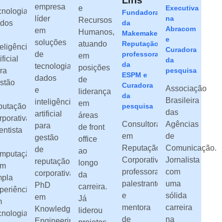
Lins
empresa
e
Executiva
cnologia,
Fundadora
líder
na
Recursos
dos
da
Abracom
em
Humanos,
Makemake
e
soluções
atuando
Reputação,
teligência
Curadora
de
professora
em
ificial
da
da
tecnologia,
posições
ra
pesquisa
ESPM e
dados
de
stão
Curadora
Associação
e
liderança
da
Brasileira
inteligência
em
putação
pesquisa
das
artificial
áreas
rporativa.
Consultora
Agências
para
de front
entista
em
de
gestão
office
Reputação
Comunicação.
de
ao
mputação
Corporativa,
Jornalista
reputação
longo
om
professora,
com
corporativa.
da
pla
palestrante
uma
PhD
carreira.
periência
e
sólida
em
Já
m
mentora
carreira
Knowledge
liderou
cnologia
de
na
Engineering,