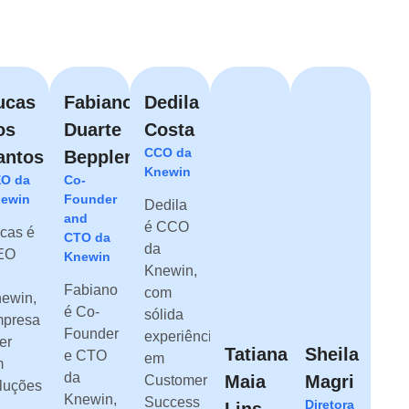
ucas
Fabiano
Dedila
os
Duarte
Costa
CCO da
antos
Beppler
Knewin
O da
Co-
ewin
Founder
Dedila
and
é CCO
cas é
CTO da
da
EO
Knewin
Knewin,
Fabiano
com
ewin,
é Co-
sólida
presa
Founder
experiência
der
Tatiana
Sheila
e CTO
em
m
da
Maia
Magri
Customer
luções
Knewin,
Success
Diretora