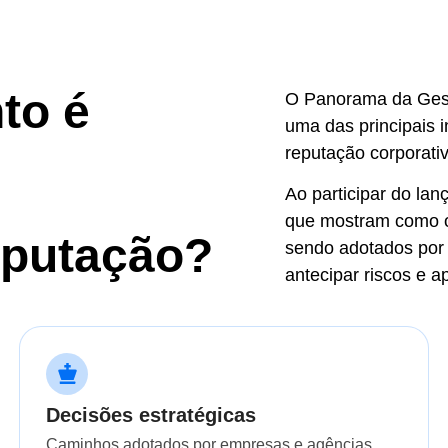
to é
O Panorama da Gest
uma das principais i
reputação corporativ
Ao participar do la
que mostram como o
eputação?
sendo adotados por 
antecipar riscos e a
Decisões estratégicas
Caminhos adotados por empresas e agências