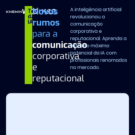
Novos
A inteligência artificial
WEBINAR
Tendências
da
revolucionou a
rumos
IA
comunicação
para a
corporativa e
reputacional. Aprenda a
comunicação
extrair o máximo
potencial da IA com
corporativa
profissionais renomados
e
no mercado.
reputacional