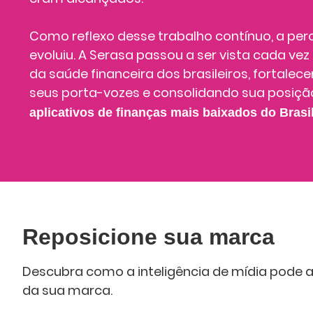
Como reflexo desse trabalho contínuo, a p
evoluiu. A Serasa passou a ser vista cada v
da saúde financeira dos brasileiros, fortalec
seus porta-vozes e consolidando sua posiçã
aplicativos de finanças mais baixados do Brasil
Reposicione sua marca
Descubra como a inteligência de mídia pode 
da sua marca.