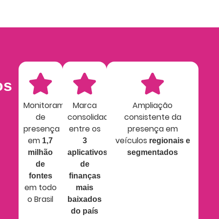
os
Monitoramento
Marca
Ampliação
de
consolidada
consistente da
presença
entre os
presença em
em
veículos
1,7
3
regionais e
milhão
aplicativos
segmentados
de
de
fontes
finanças
em todo
mais
o Brasil
baixados
do país