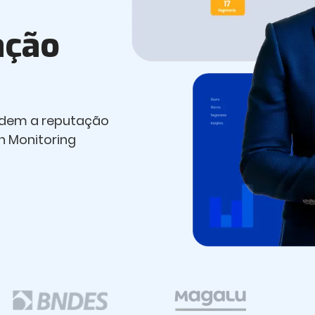
ação
ndem a reputação
n Monitoring