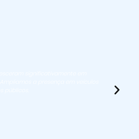
esceram significativamente em
 Ampliamos a presença em veículos
s públicos.