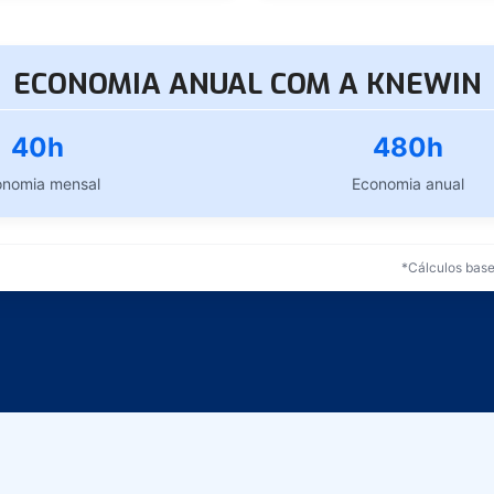
ECONOMIA ANUAL COM A KNEWIN
40
h
480
h
onomia mensal
Economia anual
*Cálculos base