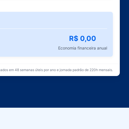
R$
0,00
Economia financeira anual
ados em 48 semanas úteis por ano e jornada padrão de 220h mensais.