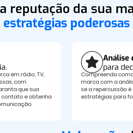
a reputação da sua m
estratégias poderosas
Análise
ia.
para dec
ca em rádio, TV,
Compreenda como o
essas, com
marca com a análi
Garanta que sua
se a repercussão é 
 contato e obtenha
estratégias para f
omunicação.