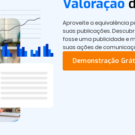
Valoração
d
Aproveite a equivalência p
suas publicações. Descub
fosse uma publicidade e mo
suas ações de comunicaç
Demonstração Grát