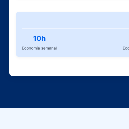
10
h
Economia semanal
Ec