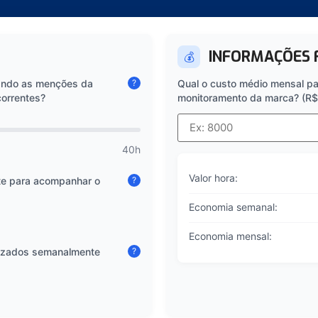
INFORMAÇÕES 
💰
ando as menções da
?
Qual o custo médio mensal pa
correntes?
monitoramento da marca? (R$
40h
Valor hora:
te para acompanhar o
?
Economia semanal:
Economia mensal:
alizados semanalmente
?