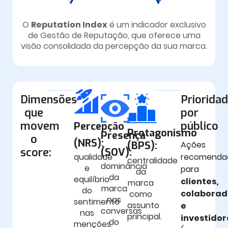
O
Reputation Index
é um indicador exclusivo
de Gestão de Reputação, que oferece uma
visão consolidada da percepção da sua marca.
Dimensões
Priorida
que
por
movem
público
Percepção
Protagonismo
Presença
o
(NRS):
(BPS):
Ações
score:
(SOV):
qualidade
recomenda
centralidade
dominância
e
para
da
da
equilíbrio
clientes,
marca
marca
do
colaborad
como
nas
sentimento
assunto
e
conversas
nas
principal.
investidor
do
menções.