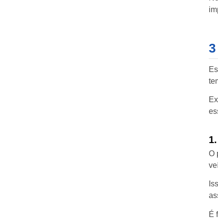
im
3
Es
te
Ex
es
1
O 
ve
Is
as
É 