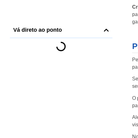
Cr
pa
ga
Vá direto ao ponto
P
Pe
pa
Se
se
O 
pa
Al
vi
No