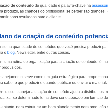
iação de conteúdo
de qualidade é palavra-chave na
assessori
ra produzir, as chances do profissional se perder são grandes. 
rantir bons resultados para o cliente.
lano de criação de conteúdo potencia
nse na quantidade de conteúdos que você precisa produzir para 
ra o
blog
, Newsletter, entre outras coisas.
m uma rotina de organização para a criação de conteúdo, é mui
r produzidos.
planejamento serve como um guia estratégico para proporciona
ra saber o que produzir e quando publicar ou enviar o material.
ém disso, planejar a criação de conteúdo ajuda a distribuir os m
sualizar se determinado tema deve ser elaborado em formato d
 entanto, para estruturar um bom planejamento para produção 