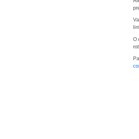
Al
pr
Va
li
O 
ro
Pa
co