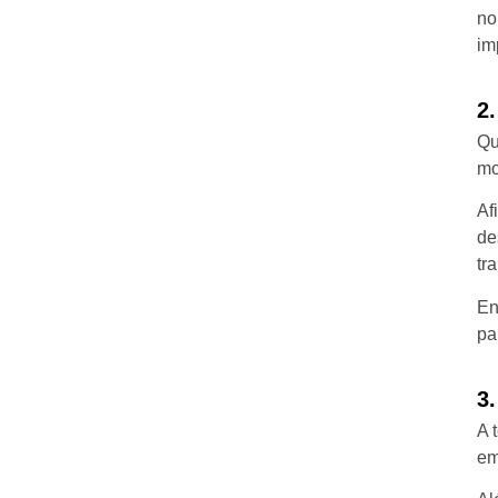
no
im
2.
Qu
mo
Af
de
tr
En
pa
3
A 
em