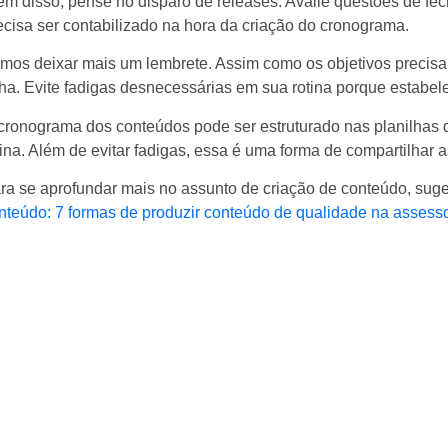
ém disso, pense no disparo de releases. Avalie questões de fec
ecisa ser contabilizado na hora da criação do cronograma.
mos deixar mais um lembrete. Assim como os objetivos precisa
nha. Evite fadigas desnecessárias em sua rotina porque estabele
cronograma dos conteúdos pode ser estruturado nas planilhas d
tina. Além de evitar fadigas, essa é uma forma de compartilhar 
ra se aprofundar mais no assunto de criação de conteúdo, su
nteúdo: 7 formas de produzir conteúdo de qualidade na assesso