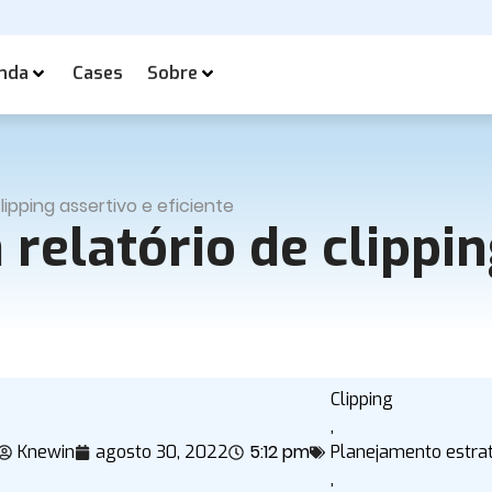
nda
Cases
Sobre
ipping assertivo e eficiente
elatório de clippin
Clipping
,
5:12 pm
Knewin
agosto 30, 2022
Planejamento estra
,