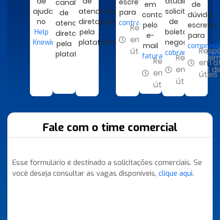
de
de
atualização,
escreva
canal
em
de
ajuda
atendimento
solicitação
para
de
contato
dúvida,
no
diretamente
de
atendimento
contratos@knewin.com
pelo
escreva
Respondemos
pela
boletos,
Help
diretamente
e-
para
em até 2 dias
plataforma
negociação.
Knewin
pela
mail
compras@
Resp
úteis
cobranca@knewi
plataforma
faturamento@knewin.c
Responde
Respondemos
em at
em até 3 di
em até 2 dias
úteis
úteis
úteis
Fale com o time comercial
Esse formulário é destinado a solicitações comerciais. Se
você deseja consultar as vagas disponíveis,
clique aqui.