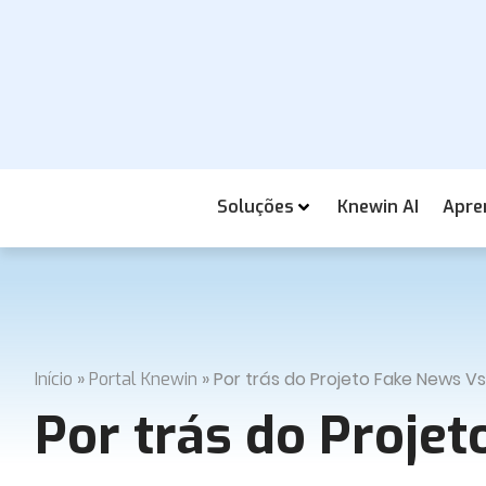
Soluções
Knewin AI
Apre
»
»
Por trás do Projeto Fake News Vs
Início
Portal Knewin
Por trás do Proje