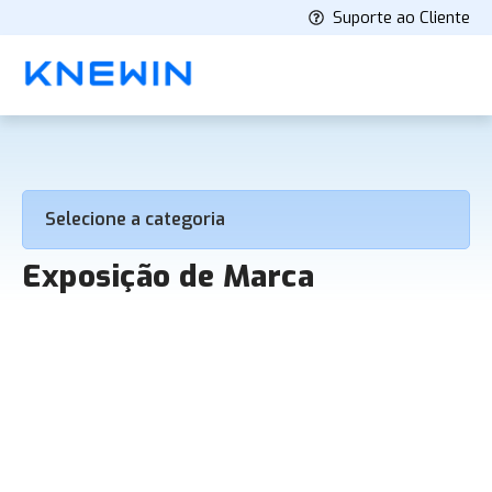
Suporte ao Cliente
Selecione a categoria
Exposição de Marca
Como a tecnologia impulsiona o
trabalho do Profissional de RP
Soluções tecnológicas impulsionam eficiência e
precisão no trabalho do profissional de RP,
integrando automação, análise de dados e IA para
estratégias mais assertivas e mensuráveis....