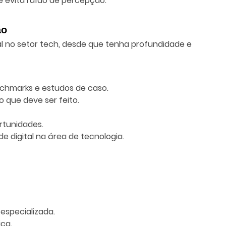
e evita ruído de percepção.
ão
tal no setor tech, desde que tenha profundidade e
nchmarks e estudos de caso.
 que deve ser feito.
rtunidades.
e digital na área de tecnologia.
 especializada.
ca.