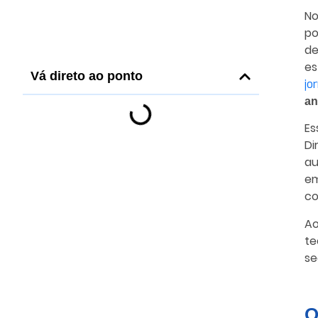
No
po
de
es
Vá direto ao ponto
jo
an
Es
Di
au
em
co
Ao
te
se
O