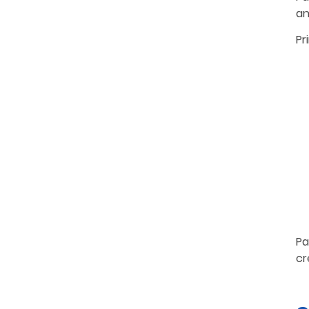
an
Pr
Pa
cr