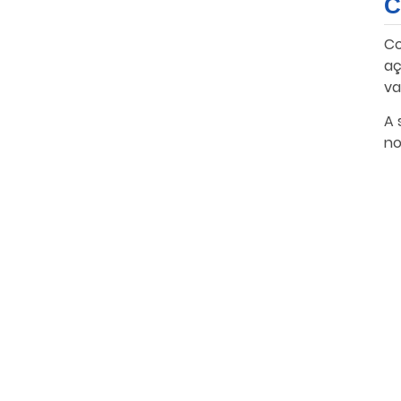
C
Co
aç
va
A 
no