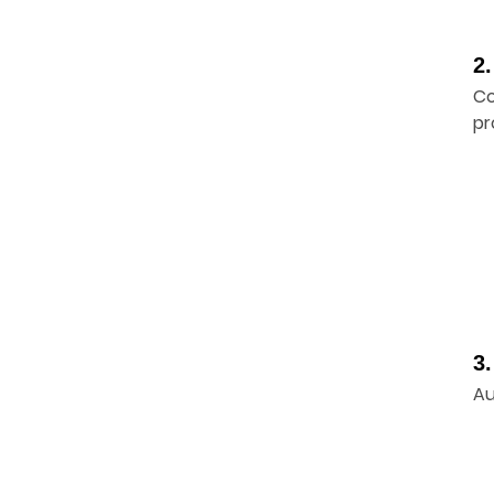
2
Co
pr
3
Au