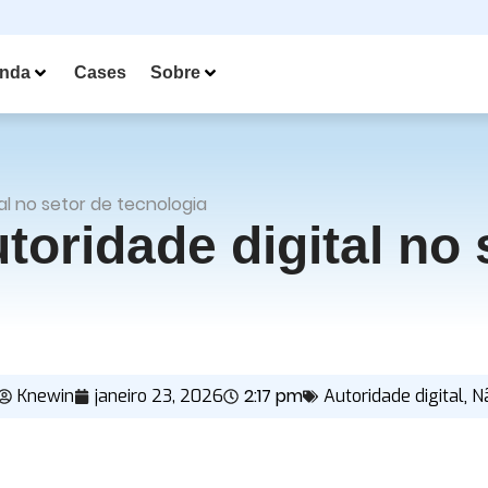
nda
Cases
Sobre
al no setor de tecnologia
oridade digital no 
2:17 pm
,
Knewin
janeiro 23, 2026
Autoridade digital
N