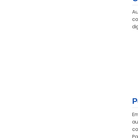
Au
co
di
P
Em
au
co
Pa