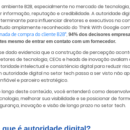
 ambiente B2B, especialmente no mercado de tecnologia,
r informação, reputação e credibilidade. A autoridade dig
terminante para influenciar diretores e executivos na c
tudo amplamente reconhecido do Think With Google co
,
rnada de compra do cliente B2B”
94% dos decisores empresar
tes mesmo de entrar em contato com um fornecedor.
se dado evidencia que a construção de percepção aconte
retores de tecnologia, CEOs e heads de inovação avaliam
toridade intelectual e consistência digital para reduzir ri
 autoridade digital no setor tech passa a ser visto não
nfiável e parceiro estratégico.
 longo deste conteúdo, você entenderá como desenvolver 
cnologia, melhorar sua visibilidade e se posicionar de fo
gurança, inovação e visão de longo prazo no setor tech.
 que é autoridade digital?