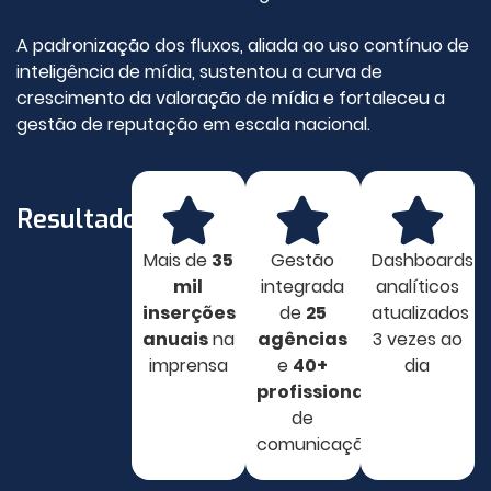
A padronização dos fluxos, aliada ao uso contínuo de
inteligência de mídia, sustentou a curva de
crescimento da valoração de mídia e fortaleceu a
gestão de reputação em escala nacional.
Resultados
Mais de
35
Gestão
Dashboards
mil
integrada
analíticos
inserções
de
25
atualizados
anuais
na
agências
3 vezes ao
imprensa
e
40+
dia
profissionais
de
comunicação