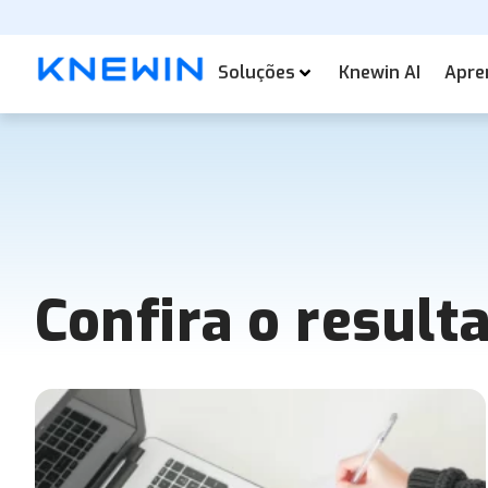
Soluções
Knewin AI
Apre
Confira o result