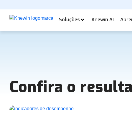
Soluções
Knewin AI
Apre
Confira o result