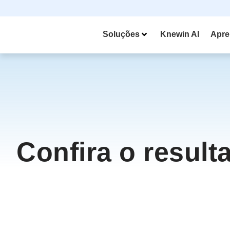
Soluções
Knewin AI
Apre
Confira o result