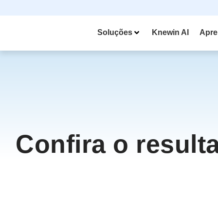
Soluções
Knewin AI
Apre
Confira o result