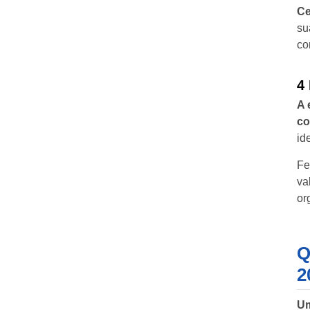
Ce
su
co
4 
A 
co
id
Fe
va
or
Q
2
Um