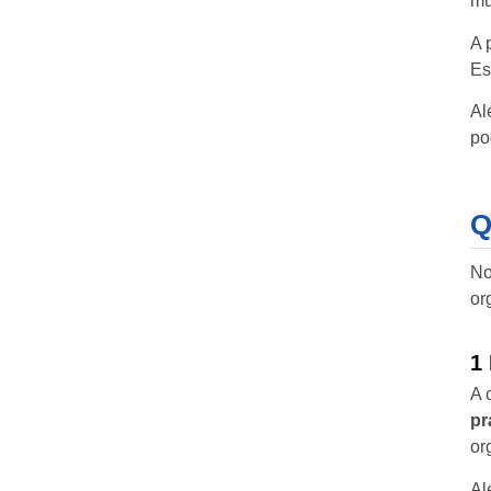
mu
A 
Es
Al
po
Q
No
or
1
A 
pr
or
Al