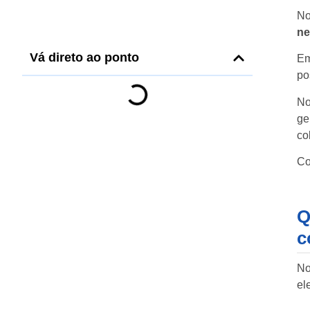
No
ne
Vá direto ao ponto
Em
po
No
ge
co
Co
Q
c
No
el