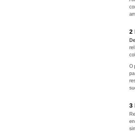
co
am
2
De
re
co
O 
pa
re
su
3
Re
en
si