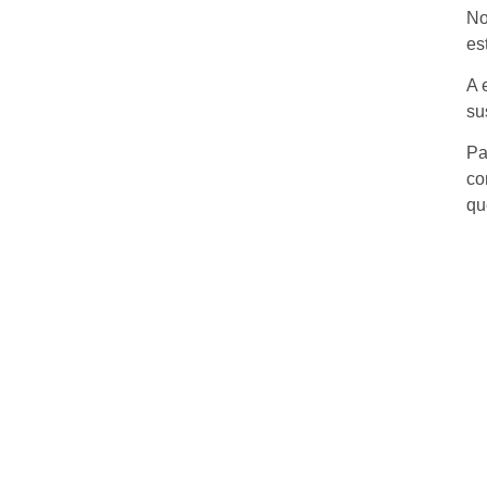
No
es
A 
su
Pa
co
qu