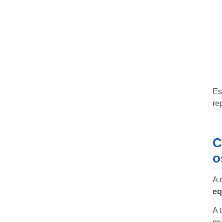
Es
re
C
o
A 
eq
A 