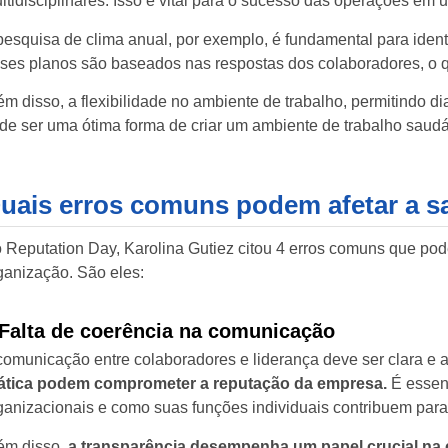
ltidisciplinares. Isso é vital para o sucesso das operações em
pesquisa de clima anual, por exemplo, é fundamental para ident
ses planos são baseados nas respostas dos colaboradores, o 
ém disso, a flexibilidade no ambiente de trabalho, permitindo 
de ser uma ótima forma de criar um ambiente de trabalho saudá
uais erros comuns podem afetar a s
 Reputation Day, Karolina Gutiez citou 4 erros comuns que po
ganização. São eles:
 Falta de coerência na comunicação
comunicação entre colaboradores e liderança deve ser clara e a
ática podem comprometer a reputação da empresa.
É essen
ganizacionais e como suas funções individuais contribuem para
ém disso,
a transparência desempenha um papel crucial na