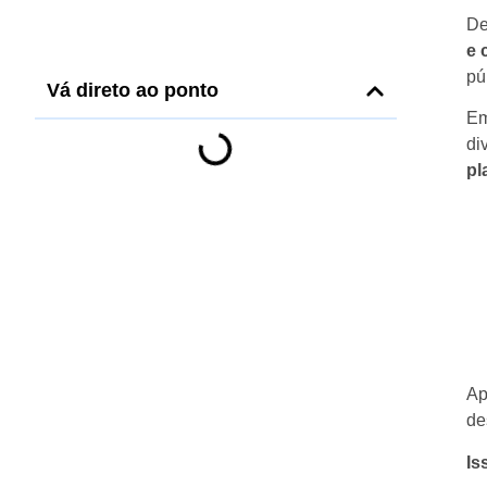
De
e 
pú
Vá direto ao ponto
Em
di
pl
Ap
de
Is