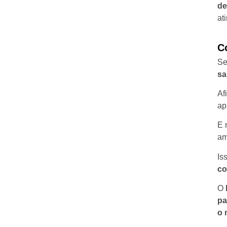
de
ati
C
Se
sa
Af
ap
E 
am
Is
co
O
pa
o 