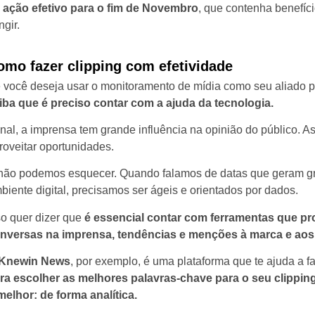
 ação efetivo para o fim de Novembro
, que contenha benefíc
ngir.
omo fazer clipping com efetividade
 você deseja usar o monitoramento de mídia como seu aliado p
iba que é preciso contar com a ajuda da tecnologia.
inal, a imprensa tem grande influência na opinião do público. A
roveitar oportunidades.
não podemos esquecer. Quando falamos de datas que geram gr
biente digital, precisamos ser ágeis e orientados por dados.
so quer dizer que
é essencial contar com ferramentas que p
nversas na imprensa, tendências e menções à marca e aos
Knewin News
, por exemplo, é uma plataforma que te ajuda a f
ra escolher as melhores palavras-chave para o seu clipping
melhor: de forma analítica.