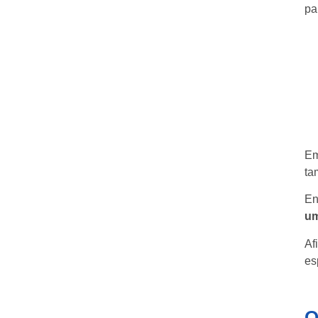
pa
Em
ta
En
um
Af
es
O