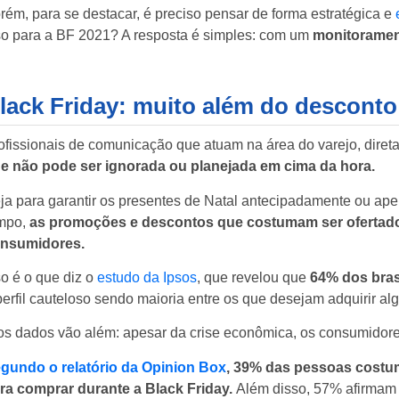
rém, para se destacar, é preciso pensar de forma estratégica e
so para a BF 2021? A resposta é simples: com um
monitorament
lack Friday: muito além do descont
ofissionais de comunicação que atuam na área do varejo, dir
e não pode ser ignorada ou planejada em cima da hora.
ja para garantir os presentes de Natal antecipadamente ou ape
mpo,
as promoções e descontos que costumam ser ofertado
nsumidores.
so é o que diz o
estudo da Ipsos
, que revelou que
64% dos brasi
perfil cauteloso sendo maioria entre os que desejam adquirir alg
os dados vão além: apesar da crise econômica, os consumidore
gundo o relatório da Opinion Box
, 39% das pessoas costum
ra comprar durante a Black Friday.
Além disso, 57% afirmam 