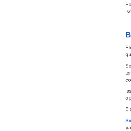
Po
is
B
Pr
qu
Se
te
co
Is
o 
E 
Se
pa