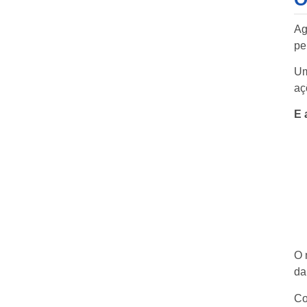
Ag
pe
Um
aç
E 
O 
da
Co