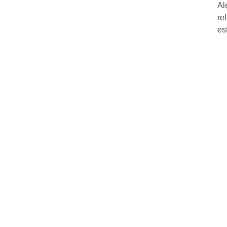
Al
re
es