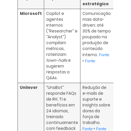
estratégico
Microsoft
Copilot e
Comunicação
agentes
mais data-
internos
driven; até
(“Researcher” e
30% de tempo
“Analyst”)
poupado na
compilam
produção de
métricas,
conteúdo
roteirizam
interno.
Fonte
town-halls
e
•
Fonte
sugerem
respostas a
Q&As.
Unilever
“UnaBot”
Redução de
responde FAQs
e-mails de
de RH, TI e
suporte e
benefícios em
insights sobre
24 idiomas,
dores da
treinado
força de
continuamente
trabalho.
com feedback
Fonte
•
Fonte