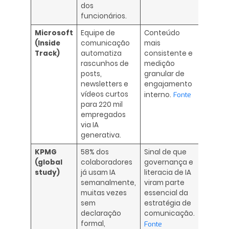
dos
funcionários.
Microsoft
Equipe de
Conteúdo
(Inside
comunicação
mais
Track)
automatiza
consistente e
rascunhos de
medição
posts,
granular de
newsletters e
engajamento
vídeos curtos
interno.
Fonte
para 220 mil
empregados
via IA
generativa.
KPMG
58% dos
Sinal de que
(global
colaboradores
governança e
study)
já usam IA
literacia de IA
semanalmente,
viram parte
muitas vezes
essencial da
sem
estratégia de
declaração
comunicação.
formal,
Fonte