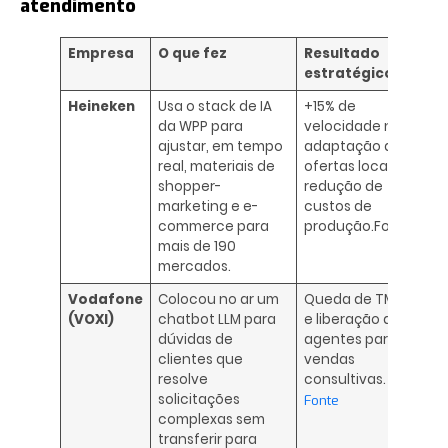
atendimento
Empresa
O que fez
Resultado
estratégico
Heineken
Usa o stack de IA
+15% de
da WPP para
velocidade na
ajustar, em tempo
adaptação de
real, materiais de
ofertas locais e
shopper-
redução de
marketing e e-
custos de
commerce para
produção.Fonte
mais de 190
mercados.
Vodafone
Colocou no ar um
Queda de TMA
(VOXI)
chatbot LLM para
e liberação de
dúvidas de
agentes para
clientes que
vendas
resolve
consultivas.
solicitações
Fonte
complexas sem
transferir para