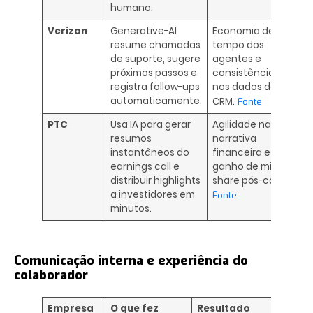
humano.
Verizon
Generative-AI
Economia de
resume chamadas
tempo dos
de suporte, sugere
agentes e
próximos passos e
consistência
registra follow-ups
nos dados de
automaticamente.
CRM.
Fonte
PTC
Usa IA para gerar
Agilidade na
resumos
narrativa
instantâneos do
financeira e
earnings call e
ganho de mind-
distribuir highlights
share pós-call.
a investidores em
Fonte
minutos.
Comunicação interna e experiência do
colaborador
Empresa
O que fez
Resultado