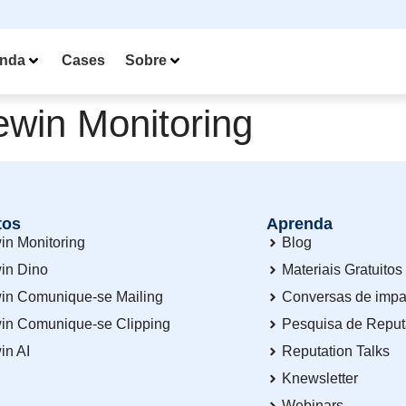
nda
Cases
Sobre
win Monitoring
tos
Aprenda
in Monitoring
Blog
in Dino
Materiais Gratuitos
in Comunique-se Mailing
Conversas de impa
in Comunique-se Clipping
Pesquisa de Repu
in AI
Reputation Talks
Knewsletter
Webinars