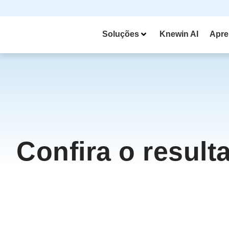
Soluções
Knewin AI
Apre
Confira o result