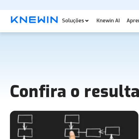
Soluções
Knewin AI
Apre
Confira o result