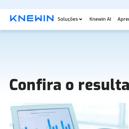
Soluções
Knewin AI
Apre
Confira o result