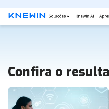
Soluções
Knewin AI
Apre
Confira o result