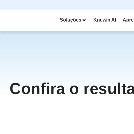
Soluções
Knewin AI
Apre
Confira o result