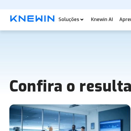
Soluções
Knewin AI
Apre
Confira o result