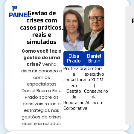
1º
Gestão de
PAINEL
crises com
casos práticos,
reais e
simulados
Como você faz a
Elisa
Daniel
gestão de uma
Prado
Bruin
crise?
Venha
Professora
Diretor-
discutir conosco e
e
executivo
com os
consultora
da XCOM
especialistas
em
|
Daniel Bruin e Elisa
Gestão
Conselheiro
Prado sobre as
de
da
Reputação
Abracom
possíveis rotas e
Corporativa
estratégias nas
gestões de crises
reais e simuladas.