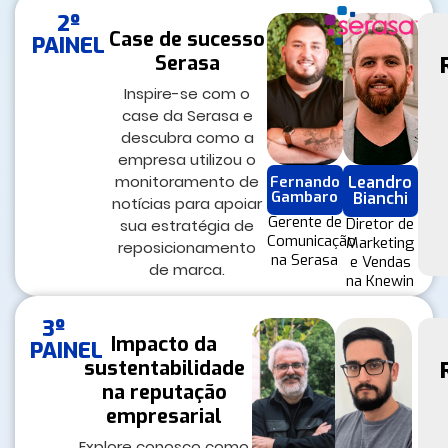
2º
Case de sucesso
PAINEL
Serasa
Inspire-se com o
case da Serasa e
descubra como a
empresa utilizou o
monitoramento de
Fernando
Leandro
Gambaro
Bianchi
notícias para apoiar
Gerente de
Diretor de
sua estratégia de
Comunicação
Marketing
reposicionamento
na Serasa
e Vendas
de marca.
na Knewin​
3º
Impacto da
PAINEL
sustentabilidade
na reputação
empresarial
Explore conosco como