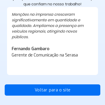
que confiam no nosso trabalho!
Menções na imprensa cresceram
C
significativamente em quantidade e
C
qualidade. Ampliamos a presença em
m
veículos regionais, atingindo novos
m
públicos.
C
Fernando Gambaro
F
Gerente de Comunicação na Serasa
Voltar para o site