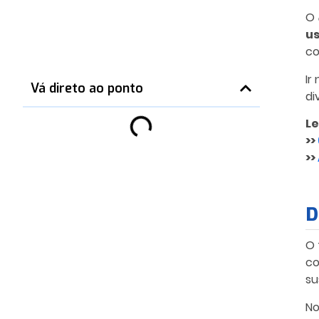
O
us
co
Ir
Vá direto ao ponto
di
Le
>>
>>
D
O
co
su
No