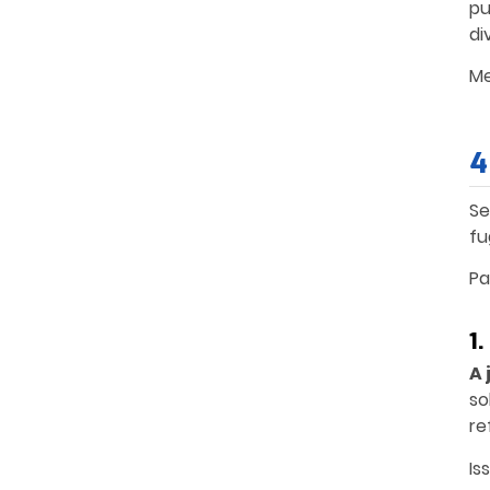
pu
di
Me
4
Se
fu
Pa
1
A 
so
re
Is