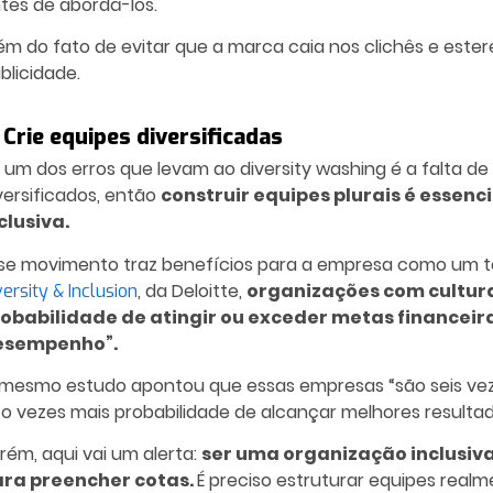
tes de abordá-los.
ém do fato de evitar que a marca caia nos clichês e est
blicidade.
 Crie equipes diversificadas
 um dos erros que levam ao diversity washing é a falta 
versificados, então
construir equipes plurais é essen
clusiva.
se movimento traz benefícios para a empresa como um to
, da Deloitte,
organizações com cultura
versity & Inclusion
obabilidade de atingir ou exceder metas financeira
esempenho”.
mesmo estudo apontou que essas empresas “são seis veze
to vezes mais probabilidade de alcançar melhores resulta
rém, aqui vai um alerta:
ser uma organização inclusiv
ra preencher cotas.
É preciso estruturar equipes rea