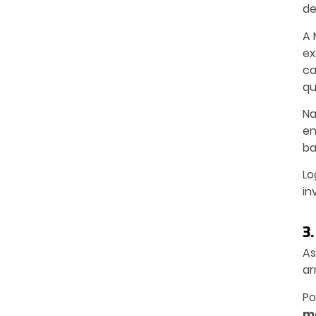
de
A 
ex
ca
qu
Na
en
ba
Lo
in
3
As
ar
Po
ma