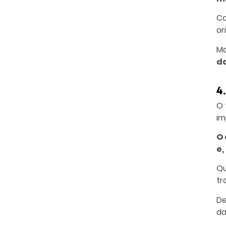
Co
or
Ma
da
4
O 
im
O 
e,
Qu
tr
De
da