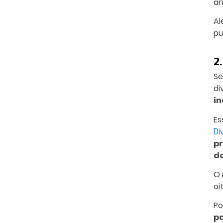
an
Al
pu
2.
Se
di
in
Es
Di
pr
d
O 
oi
Po
pa