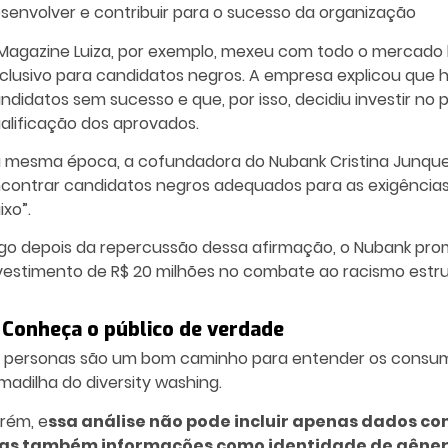
senvolver e contribuir para o sucesso da organização
Magazine Luiza, por exemplo, mexeu com todo o mercado b
clusivo para candidatos negros. A empresa explicou que 
ndidatos sem sucesso e que, por isso, decidiu investir n
alificação dos aprovados.
 mesma época, a cofundadora do Nubank Cristina Junqu
contrar candidatos negros adequados para as exigências
ixo”.
go depois da repercussão dessa afirmação, o Nubank pro
vestimento de R$ 20 milhões no combate ao racismo estrut
. Conheça o público de verdade
 personas são um bom caminho para entender os consumi
madilha do diversity washing.
rém, e
ssa análise não pode incluir apenas dados co
s também informações como identidade de gênero,