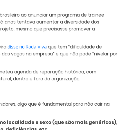
rasileiro ao anunciar um programa de trainee
há anos tentava aumentar a diversidade dos
o projeto, mesmo que precisasse promover a
eira
que tem “dificuldade de
disse no Roda Viva
 das vagas na empresa” e que não pode “nivelar por
meteu agenda de reparação histórica, com
ural, dentro e fora da organização.
dores, algo que é fundamental para não cair na
mo localidade e sexo (que são mais genéricos),
 deficiências, etc.