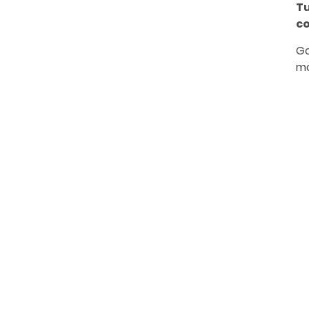
Tu
c
Go
mo