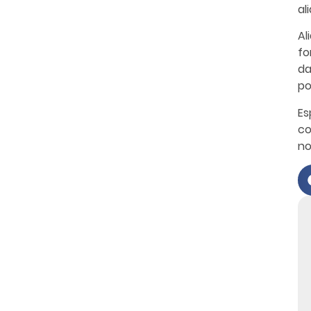
al
Al
fo
da
po
Es
co
no