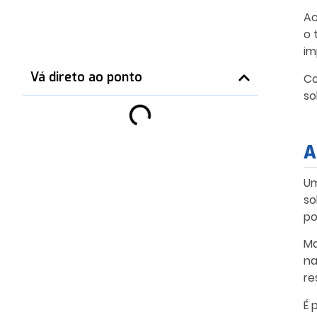
Ac
o 
im
Vá direto ao ponto
C
so
A
Um
so
po
Ma
na
re
É
p