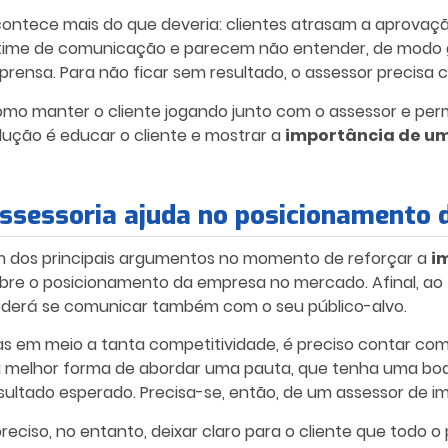
ontece mais do que deveria: clientes atrasam a aprova
time de comunicação e parecem não entender, de modo g
prensa. P
ara não ficar sem resultado, o assessor precisa
omo
manter o cliente jogando junto com o assessor e perm
lução é educar o cliente e mostrar a
importância de um
ssessoria ajuda no posicionamento
 dos principais argumentos no momento de reforçar a
i
bre o posicionamento da empresa no mercado. Afinal, ao
derá se comunicar também com o seu público-alvo.
s em meio a tanta competitividade, é
preciso
contar com 
 melhor forma de abordar uma pauta, que tenha uma boa
sultado esperado.
Precisa-se
, então, de um assessor de i
reciso
, no entanto, deixar claro para o cliente que todo 