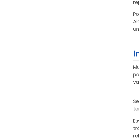
re
P
o
Al
um
I
Mu
po
va
Se
te
Es
tr
re