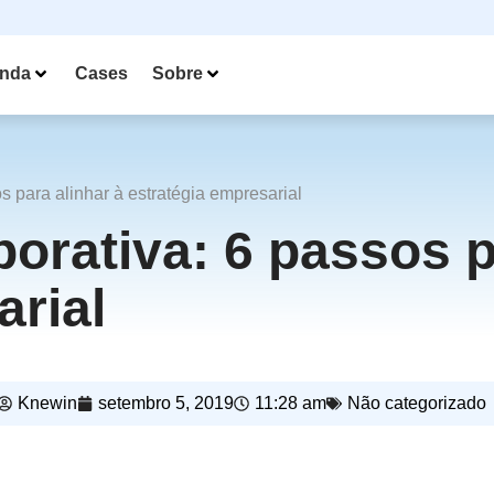
nda
Cases
Sobre
 para alinhar à estratégia empresarial
rativa: 6 passos pa
arial
Knewin
setembro 5, 2019
11:28 am
Não categorizado