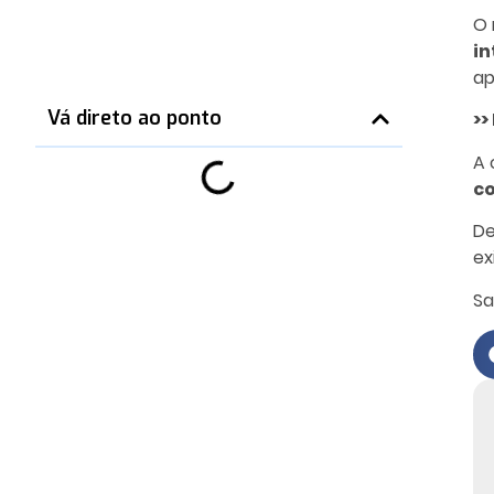
O 
in
ap
Vá direto ao ponto
>>
A 
c
De
ex
Sa