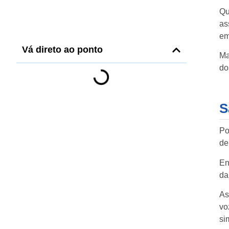
Qu
as
em
Vá direto ao ponto
Ma
do
S
Po
de
En
da
As
vo
si