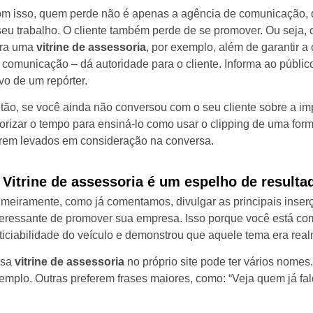
m isso, quem perde não é apenas a agência de comunicação,
seu trabalho. O cliente também perde de se promover. Ou seja, 
ra uma
vitrine de assessoria
, por exemplo, além de garantir a
 comunicação – dá autoridade para o cliente. Informa ao públi
ivo de um repórter.
tão, se você ainda não conversou com o seu cliente sobre a im
iorizar o tempo para ensiná-lo como usar o clipping de uma form
rem levados em consideração na conversa.
. Vitrine de assessoria é um espelho de resulta
imeiramente, como já comentamos, divulgar as principais inse
teressante de promover sua empresa. Isso porque você está co
ticiabilidade do veículo e demonstrou que aquele tema era real
ssa
vitrine de assessoria
no próprio site pode ter vários nomes
emplo. Outras preferem frases maiores, como: “Veja quem já fa