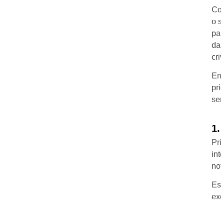
Co
o 
pa
da
cr
En
pr
se
1
Pr
in
no
E
ex