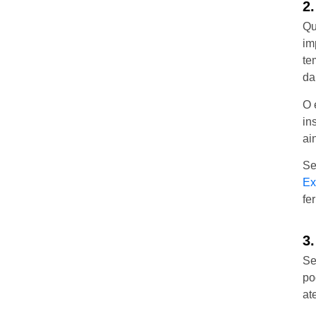
2
Qu
im
te
da
O 
in
ai
Se
E
fe
3
Se
po
at