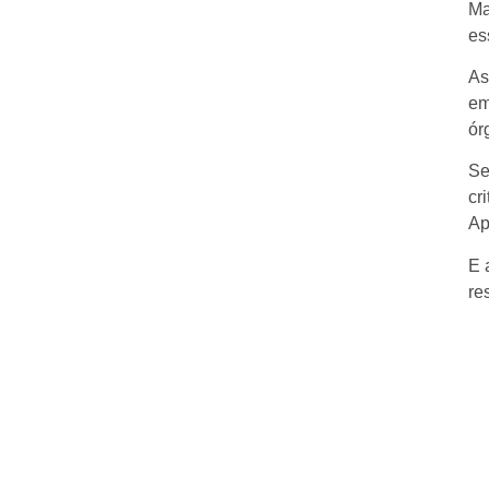
Ma
es
As
em
ór
Se
cr
Ap
E 
re