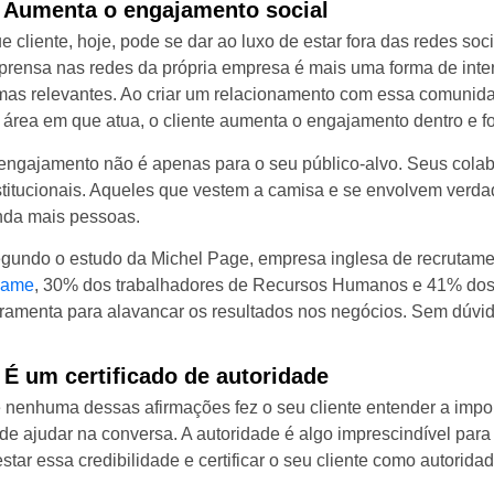
. Aumenta o engajamento social
e cliente, hoje, pode se dar ao luxo de estar fora das redes so
prensa nas redes da própria empresa é mais uma forma de inter
mas relevantes. Ao criar um relacionamento com essa comunidad
 área em que atua, o cliente aumenta o engajamento dentro e fo
engajamento não é apenas para o seu público-alvo. Seus col
stitucionais. Aqueles que vestem a camisa e se envolvem verdad
nda mais pessoas.
gundo o estudo da Michel Page, empresa inglesa de recrutamen
xame
, 30% dos trabalhadores de Recursos Humanos e 41% dos
rramenta para alavancar os resultados nos negócios. Sem dúvid
. É um certificado de autoridade
 nenhuma dessas afirmações fez o seu cliente entender a imp
de ajudar na conversa. A autoridade é algo imprescindível par
estar essa credibilidade e certificar o seu cliente como autorid