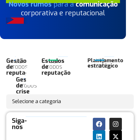
Novos rumos
para a
comunicação
corporativa e reputacional
Gestão
Estudos
Planejamento
VER
VER
VER
estratégico
de
de
TODOS
TODOS
TODOS
reputação
reputação
Gestão
VER
de
TODOS
crise
Selecione a categoria
Siga-
nos