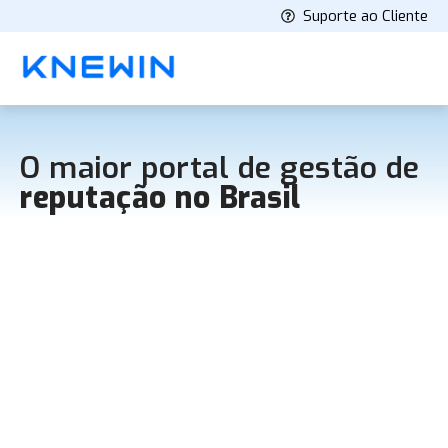
Suporte ao Cliente
O maior portal de gestão de
reputação no Brasil
Knewin expande su liderazgo en
Gestión de Reputación e
Inteligencia de Datos en México con
Knewin 360
Knewin, líder en soluciones de monitoreo de
noticias e inteligencia de datos, se enorgullece en
anunciar su entrada al mercado mexicano con el