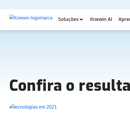
Soluções
Knewin AI
Apre
Confira o result