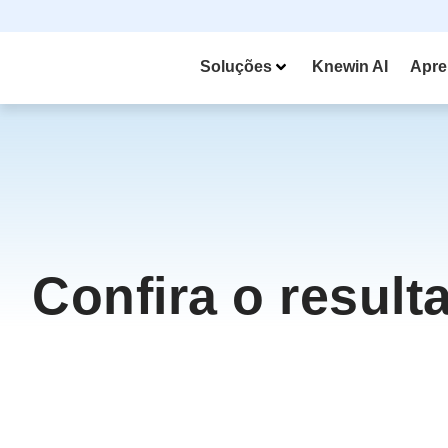
Soluções
Knewin AI
Apre
Confira o result