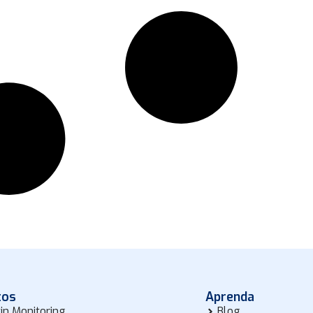
tos
Aprenda
in Monitoring
Blog