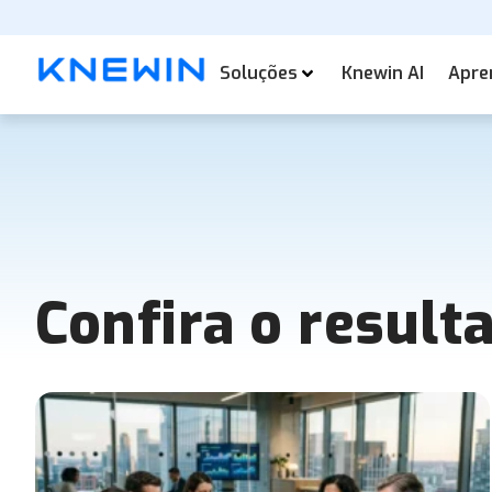
Soluções
Knewin AI
Apre
Confira o result