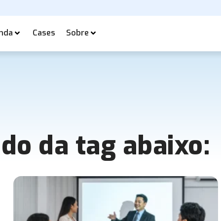
nda
Cases
Sobre
ado da tag abaixo: