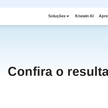
Soluções
Knewin AI
Apre
Confira o result