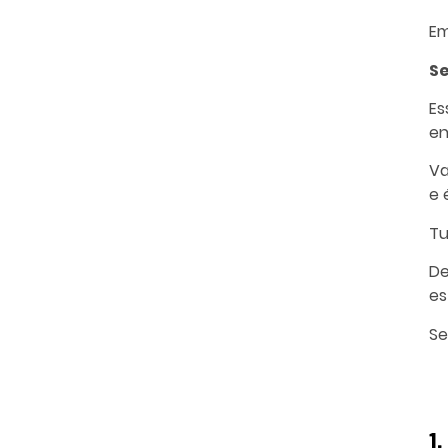
Em
Se
Es
en
Va
e 
Tu
De
es
Se
1