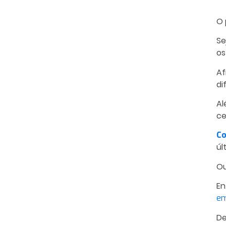
O 
Se
os
Af
di
Al
ce
Co
úl
Ou
En
em
De