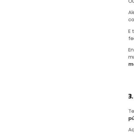
Ou
Al
co
E 
fe
En
mu
m
3
Te
pú
Aq