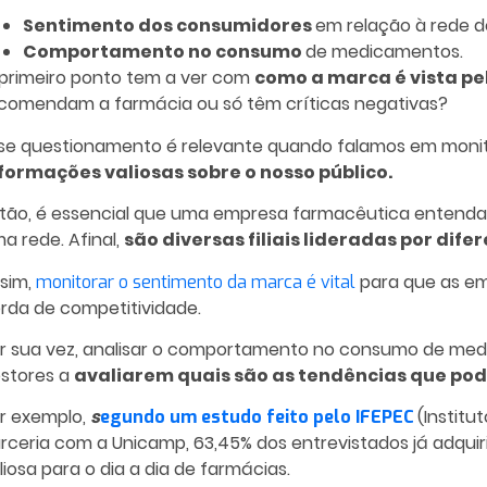
Sentimento dos consumidores
em relação à rede d
Comportamento no consumo
de medicamentos.
primeiro ponto tem a ver com
como a marca é vista p
comendam a farmácia ou só têm críticas negativas?
se questionamento é relevante quando falamos em moni
formações valiosas sobre o nosso público.
tão, é essencial que uma empresa farmacêutica entenda o
a rede. Afinal,
são diversas filiais lideradas por dife
sim,
para que as em
monitorar o sentimento da marca é vital
rda de competitividade.
r sua vez, analisar o comportamento no consumo de med
stores a
avaliarem quais são as tendências que po
r exemplo,
s
(Instit
egundo um estudo feito pelo IFEPEC
rceria com a Unicamp, 63,45% dos entrevistados já adqu
liosa para o dia a dia de farmácias.