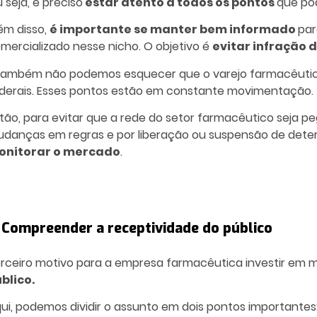
 seja, é preciso
estar atento a todos os pontos
que po
ém disso,
é importante se manter bem informado
par
mercializado nesse nicho. O objetivo é
evitar infração d
também não podemos esquecer que o varejo farmacêutic
derais. Esses pontos estão em constante movimentação.
tão, para evitar que a rede do setor farmacêutico seja p
danças em regras e por liberação ou suspensão de det
onitorar o mercado
.
. Compreender a receptividade do público
rceiro motivo para a empresa farmacêutica investir em
blico.
ui, podemos dividir o assunto em dois pontos importantes