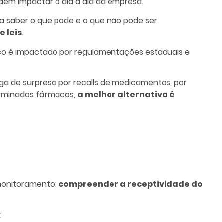
dem impactar o dia a dia da empresa.
a saber o que pode e o que não pode ser
e leis
.
o é impactado por regulamentações estaduais e
ega de surpresa por recalls de medicamentos, por
erminados fármacos,
a melhor alternativa é
 monitoramento:
compreender a receptividade do
: