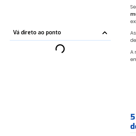
Se
mu
ex
Vá direto ao ponto
As
de
A 
em
5
d