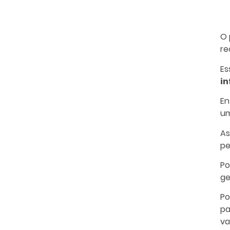
O 
re
Es
in
En
um
As
pe
Po
ge
Po
pa
va