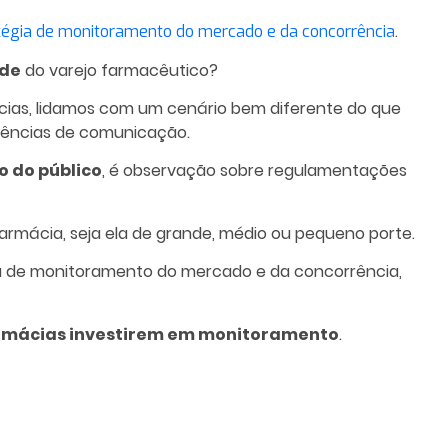
.
tégia de monitoramento do mercado e da concorrência
ade
do varejo farmacêutico?
cias, lidamos com um cenário bem diferente do que
gências de comunicação.
o do público
, é observação sobre regulamentações
rmácia, seja ela de grande, médio ou pequeno porte.
ia de monitoramento do mercado e da concorrência,
armácias investirem em monitoramento
.