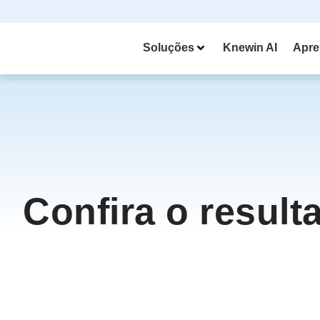
Soluções
Knewin AI
Apre
Confira o result