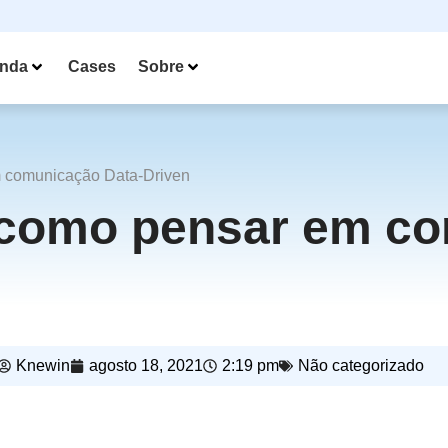
nda
Cases
Sobre
m comunicação Data-Driven
 como pensar em co
Knewin
agosto 18, 2021
2:19 pm
Não categorizado