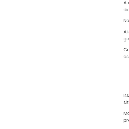
A 
di
No
Al
ge
Co
as
Is
si
Ma
pr