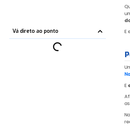
Qu
um
d
Vá direto ao ponto
E 
P
U
No
E
Af
as
No
re