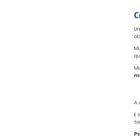
C
Um
ob
Mu
qu
Ma
mé
A 
E 
to
Pa