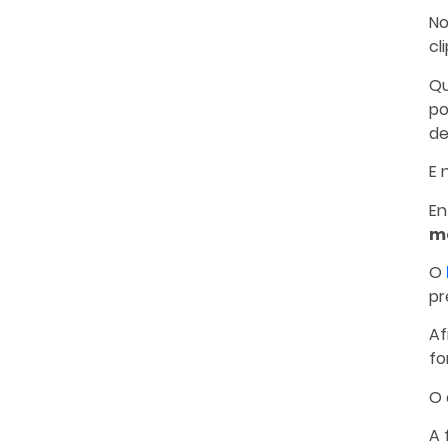
No
cl
Qu
po
de
E 
En
m
O
pr
Af
fo
O 
A 