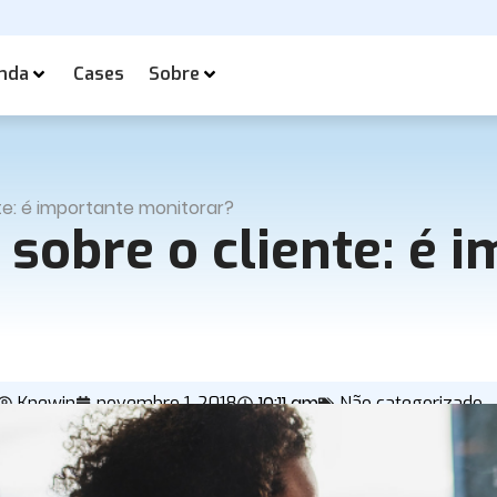
nda
Cases
Sobre
te: é importante monitorar?
 sobre o cliente: é 
10:11 am
Knewin
novembro 1, 2018
Não categorizado