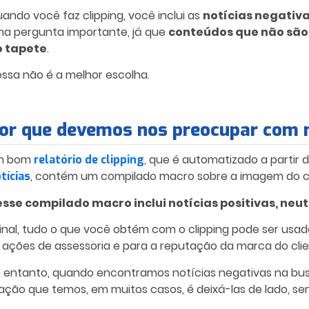
ando você faz clipping, você inclui as
notícias negativ
a pergunta importante, já que
conteúdos que não são 
o tapete
.
essa não é a melhor escolha.
or que devemos nos preocupar com n
m bom
, que é automatizado a parti
relatório de clipping
, contém um compilado macro sobre a imagem do cl
tícias
esse compilado macro inclui notícias positivas, neu
inal, tudo o que você obtém com o clipping pode ser usado
 ações de assessoria e para a reputação da marca do clie
 entanto, quando encontramos
notícias negativas
na busc
ação que temos, em muitos casos, é deixá-las de lado, se