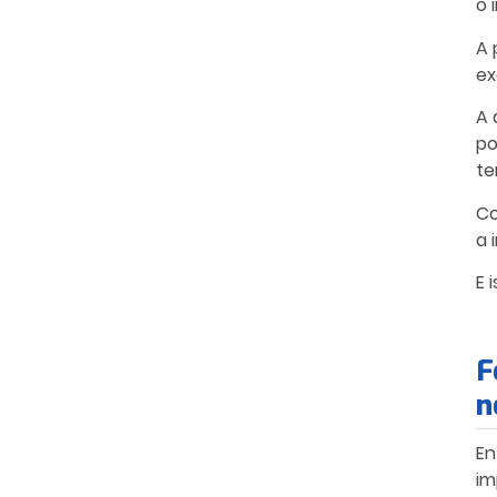
o 
A 
ex
A 
po
te
Co
a 
E 
F
n
En
im