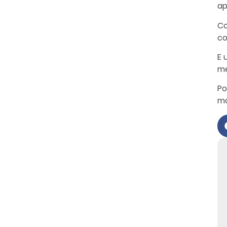
ap
Co
co
E 
me
Po
mo