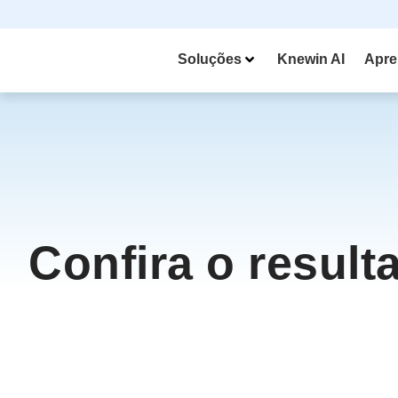
Soluções
Knewin AI
Apre
Confira o result