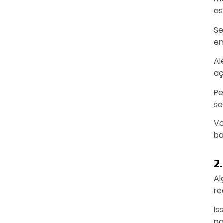
as
Se
en
Al
aç
Pe
se
Vo
ba
2
Al
re
Is
pa