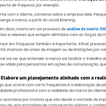
pecto de fraqueza, por exemplo.
nte com o cliente, converse sobre a empresa dele. Pesqui
xerga a marca, a partir do social listening.
ém disso, invista em um processo de
análise da matriz S
ões e releases que estejam alinhados com as forças da m
nsar em fraquezas também é importante. Afinal, precis
 há chances de crises de imagem ou de limitações por ca
cê vai ver que entender a marca vai facilitar o trabalho 
se sólida para pensarmos em ações de comunicação, que
. Elabore um planejamento alinhado com a real
go que ocorre com certa frequência é a elaboração de p
alidade profissional e com a realidade da marca do cliente
so acontece por motivos que vão desde a vontade de impr
sso de uma
estratégia de comunicação
efetiva: o conhe