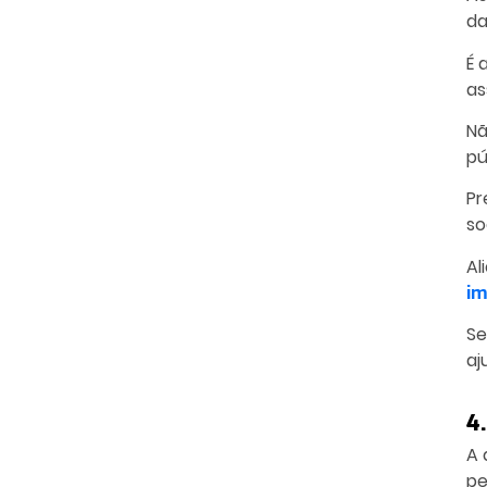
da
É 
as
Nã
pú
Pr
so
Al
im
Se
aj
4
A 
pe