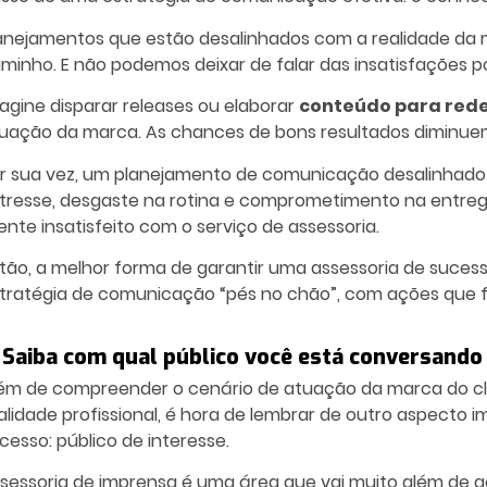
anejamentos que estão desalinhados com a realidade da m
minho. E não podemos deixar de falar das insatisfações p
agine disparar releases ou elaborar
conteúdo para rede
uação da marca. As chances de bons resultados diminuem
r sua vez, um planejamento de comunicação desalinhado c
tresse, desgaste na rotina e comprometimento na entreg
iente insatisfeito com o serviço de assessoria.
tão, a melhor forma de garantir uma assessoria de suces
tratégia de comunicação
“pés no chão”, com ações que f
. Saiba com qual público você está conversando
ém de compreender o cenário de atuação da marca do cli
alidade profissional, é hora de lembrar de outro aspecto
cesso: público de interesse.
sessoria de imprensa é uma área que vai muito além de a