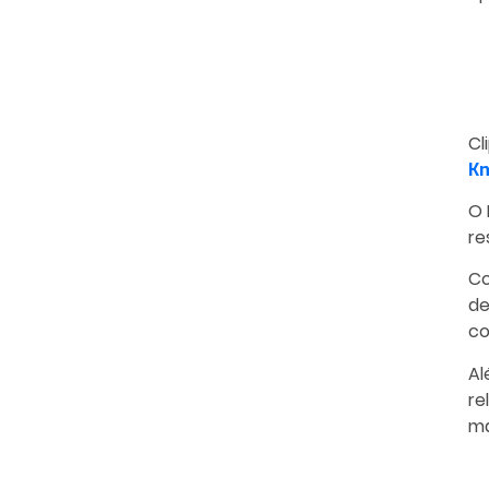
Cl
Kn
O 
re
Co
de
co
Al
re
ma