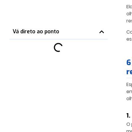
El
ol
re
Vá direto ao ponto
Co
es
6
r
Es
en
ol
1.
O 
ma