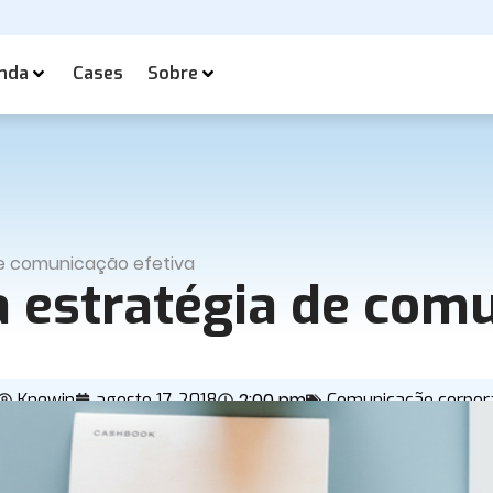
nda
Cases
Sobre
de comunicação efetiva
 estratégia de comu
2:00 pm
Knewin
agosto 17, 2018
Comunicação corpor