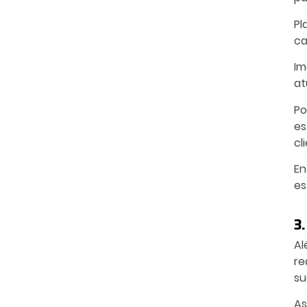
Pl
ca
Im
at
Po
es
cl
En
es
3
Al
re
su
As