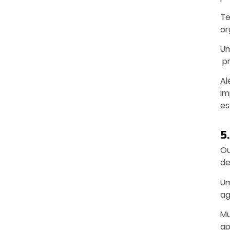
Te
or
Um
pr
Al
im
es
5.
Ou
de
Um
ag
Mu
ap