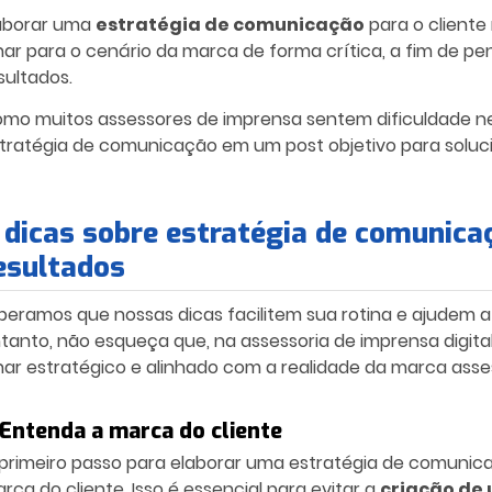
aborar uma
estratégia de comunicação
para o cliente
har para o cenário da marca de forma crítica, a fim de 
sultados.
mo muitos assessores de imprensa sentem dificuldade nes
tratégia de comunicação
em um post objetivo para soluc
 dicas sobre estratégia de comunica
esultados
peramos que nossas dicas facilitem sua rotina e ajudem a 
tanto, não esqueça que, na assessoria de imprensa digit
har estratégico e alinhado com a realidade da marca asse
 Entenda a marca do cliente
primeiro passo para elaborar uma
estratégia de comunic
rca do cliente. Isso é essencial para evitar a
criação de