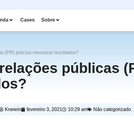
nda
Cases
Sobre
as (PR) precisa mensurar resultados?
 relações públicas (
dos?
Knewin
fevereiro 3, 2021
10:29 am
Não categorizado